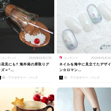
コンテンツ
2016年03月17日
コンテンツ
2016年03月1
お花見にも? 海外発の席取りグ
ネイルを海中に見立てたデザ
ッズ＝”…
ン☆ロマン…
靴・アクセサリー・バック
靴・アクセサリー・バック