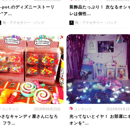
Q-pot.のディズニーストーリ
装飾品たっぷり！ 次なるオシ
ー”ア…
レは個性…
靴・アクセサリー・バック
靴・アクセサリー・バック
コンテンツ
2016年04月15日
コンテンツ
2016年04月1
小さなキャンディ屋さんになろ
光ってないとイヤ！ お部屋に
う フラ…
オンを”…