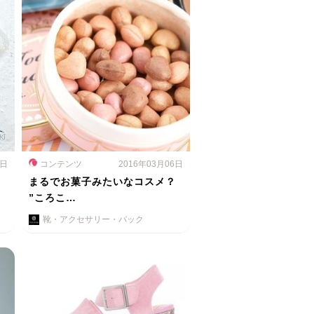
6日
コンテンツ
2016年03月06日
イ
まるでお菓子みたいなコスメ？
”ころこ…
靴・アクセサリー・バック