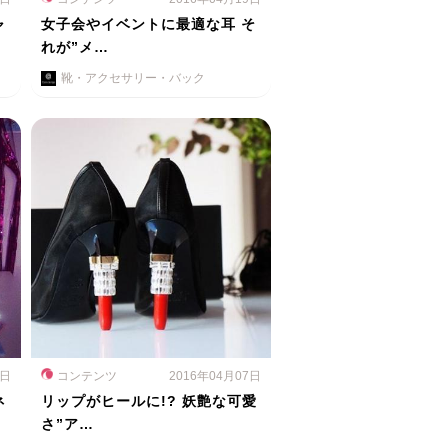
ャ
女子会やイベントに最適な耳 そ
れが”メ…
靴・アクセサリー・バック
5日
コンテンツ
2016年04月07日
ネ
リップがヒールに!? 妖艶な可愛
さ”ア…