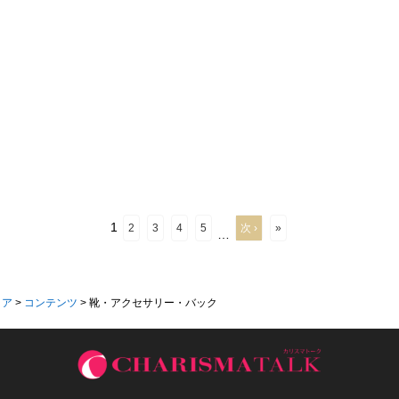
1
2
3
4
5
次 ›
»
…
ィア
>
コンテンツ
>
靴・アクセサリー・バック