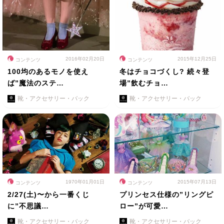
2016年02月20日
2015年12月25日
コンテンツ
コンテンツ
100均のあるモノを使え
冬はチョコづくし? 続々登
ば”魔法のステ…
場”飲むチョ…
靴・アクセサリー・バック
靴・アクセサリー・バック
1970年01月01日
2015年07月13日
コンテンツ
コンテンツ
2/27(土)〜から一番くじ
プリンセス仕様の”リングピ
に”不思議…
ロー”が可愛…
靴・アクセサリー・バック
靴・アクセサリー・バック