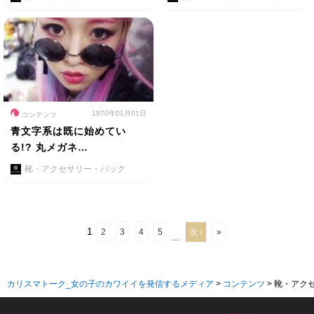
1970年01月01日
コンテンツ
青文字系は既に始めてい
る!? 丸メガネ…
靴・アクセサリー・バック
1
2
3
4
5
次 ›
»
…
カリスマトーク_女の子のカワイイを発信するメディア
>
コンテンツ
>
靴・アク