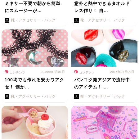
ミキサー不要で朝から簡単
意外と熱中できるタオルド
にスムージーが…
レス作り！ 自…
靴・アクセサリー・バック
靴・アクセサリー・バック
2015年07月01日
2015年07月09日
コンテンツ
コンテンツ
100均でも作れる安カワアク
バンコク発アジアで流行中
セ！ 懐か…
のアイテム！ …
靴・アクセサリー・バック
靴・アクセサリー・バック