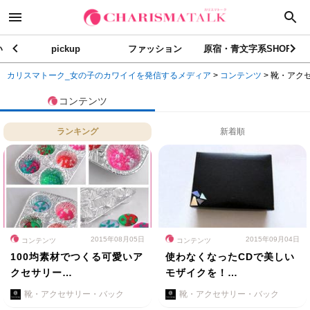
い
pickup
ファッション
原宿・青文字系SHOP
カリスマトーク_女の子のカワイイを発信するメディア
>
コンテンツ
>
靴・アク
コンテンツ
ランキング
新着順
2015年08月05日
2015年09月04日
コンテンツ
コンテンツ
100均素材でつくる可愛いア
使わなくなったCDで美しい
クセサリー…
モザイクを！…
靴・アクセサリー・バック
靴・アクセサリー・バック