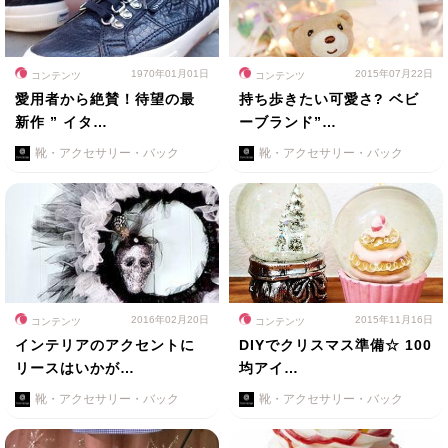
1970年01月01日
2015年07月22日
コンテンツ
コンテンツ
愛用者から絶賛！待望の最
持ち歩きたい可愛さ? ベビ
新作 ” イタ…
ーブランド”…
靴・アクセサリー・バック
靴・アクセサリー・バック
2016年02月20日
2015年11月16日
コンテンツ
コンテンツ
インテリアのアクセントに
DIYでクリスマス準備☆ 100
リースはいかが…
均アイ…
靴・アクセサリー・バック
靴・アクセサリー・バック