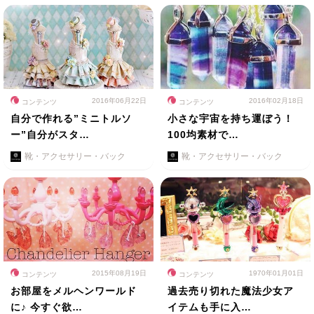
2016年06月22日
2016年02月18日
コンテンツ
コンテンツ
自分で作れる”ミニトルソ
小さな宇宙を持ち運ぼう！
ー”自分がスタ…
100均素材で…
靴・アクセサリー・バック
靴・アクセサリー・バック
2015年08月19日
1970年01月01日
コンテンツ
コンテンツ
お部屋をメルヘンワールド
過去売り切れた魔法少女ア
に♪ 今すぐ欲…
イテムも手に入…