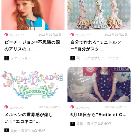
2016年06月23日
2016年06月22日
コンテンツ
コンテンツ
ピーチ・ジョン×不思議の国
自分で作れる”ミニトルソ
のアリスのコ…
ー”自分がスタ…
ファッション
靴・アクセサリー・バック
2016年06月20日
2016年06月15日
コンテンツ
コンテンツ
メルヘンの世界感が楽し
6月15日から”Etoile et G…
い！”エコネコ”…
原宿・青文字系SHOP
原宿・青文字系SHOP