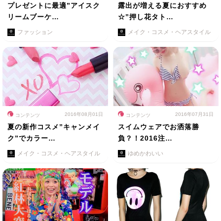
プレゼントに最適”アイスク
露出が増える夏におすすめ
リームブーケ…
☆”押し花タト…
ファッション
メイク・コスメ・ヘアスタイル
2016年08月01日
2016年07月31日
コンテンツ
コンテンツ
夏の新作コスメ”キャンメイ
スイムウェアでお洒落勝
ク”でカラー…
負？！2016注…
メイク・コスメ・ヘアスタイル
ゆめかわいい