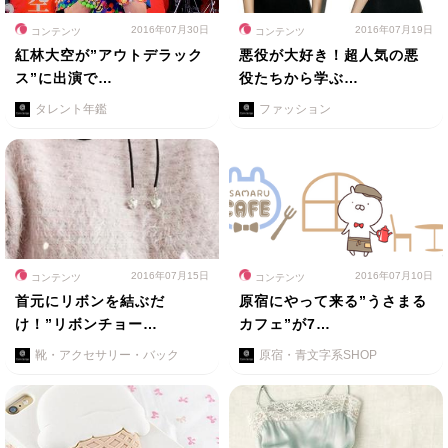
2016年07月30日
2016年07月19日
コンテンツ
コンテンツ
紅林大空が”アウトデラック
悪役が大好き！超人気の悪
ス”に出演で…
役たちから学ぶ…
タレント年鑑
ファッション
2016年07月15日
2016年07月10日
コンテンツ
コンテンツ
首元にリボンを結ぶだ
原宿にやって来る”うさまる
け！”リボンチョー…
カフェ”が7…
靴・アクセサリー・バック
原宿・青文字系SHOP