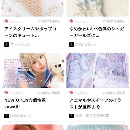
2016年07月09日
2016年07月08日
コンテンツ
コンテンツ
アイスクリームやポップコ
ゆめかわいい×色気のシュガ
ーンのキュート…
ーガールズに…
ファッション
ゆめかわいい
2016年07月06日
2016年06月24日
コンテンツ
コンテンツ
NEW OPEN☆個性派
アニマルやスイーツのイラ
kawaii”…
ストが座席まで…
ゆめかわいい
原宿・青文字系SHOP