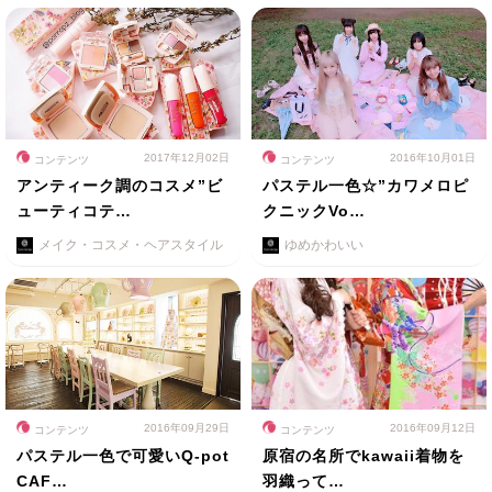
2017年12月02日
2016年10月01日
コンテンツ
コンテンツ
アンティーク調のコスメ”ビ
パステル一色☆”カワメロピ
ューティコテ…
クニックVo…
メイク・コスメ・ヘアスタイル
ゆめかわいい
2016年09月29日
2016年09月12日
コンテンツ
コンテンツ
パステル一色で可愛いQ-pot
原宿の名所でkawaii着物を
CAF…
羽織って…