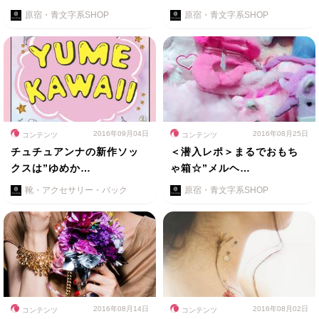
原宿・青文字系SHOP
原宿・青文字系SHOP
2016年09月04日
2016年08月25日
コンテンツ
コンテンツ
チュチュアンナの新作ソッ
＜潜入レポ＞まるでおもち
クスは”ゆめか…
ゃ箱☆”メルヘ…
靴・アクセサリー・バック
原宿・青文字系SHOP
2016年08月14日
2016年08月02日
コンテンツ
コンテンツ