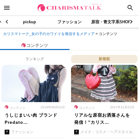
い
pickup
ファッション
原宿・青文字系SHOP
カリスマトーク_女の子のカワイイを発信するメディア
>
コンテンツ
コンテンツ
ランキング
新着順
2019年08月01日
2017年12月22日
コンテンツ
コンテンツ
うしじまいい肉 ブランド
リアルな原宿お洒落さんを
Predato…
発信！”カリス…
ファッション
メイク・コスメ・ヘアスタイル