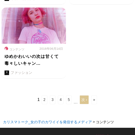
2016年06月14日
コンテンツ
ゆめかわいいの次は甘くて
毒々しいキャン…
ファッション
1
2
3
4
5
次 ›
»
…
カリスマトーク_女の子のカワイイを発信するメディア
>
コンテンツ