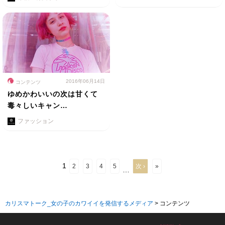
2016年06月14日
コンテンツ
ゆめかわいいの次は甘くて
毒々しいキャン…
ファッション
1
2
3
4
5
次 ›
»
…
カリスマトーク_女の子のカワイイを発信するメディア
>
コンテンツ