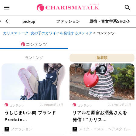
い
pickup
ファッション
原宿・青文字系SHOP
カリスマトーク_女の子のカワイイを発信するメディア
>
コンテンツ
コンテンツ
ランキング
新着順
2019年08月01日
2017年12月22日
コンテンツ
コンテンツ
うしじまいい肉 ブランド
リアルな原宿お洒落さんを
Predato…
発信！”カリス…
ファッション
メイク・コスメ・ヘアスタイル