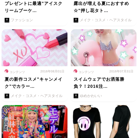
プレゼントに最適”アイスク
露出が増える夏におすすめ
リームブーケ…
☆”押し花タト…
ファッション
メイク・コスメ・ヘアスタイル
2016年08月01日
2016年07月31日
コンテンツ
コンテンツ
夏の新作コスメ”キャンメイ
スイムウェアでお洒落勝
ク”でカラー…
負？！2016注…
メイク・コスメ・ヘアスタイル
ゆめかわいい