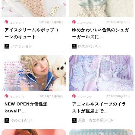
2016年07月09日
2016年07月08日
コンテンツ
コンテンツ
アイスクリームやポップコ
ゆめかわいい×色気のシュガ
ーンのキュート…
ーガールズに…
ファッション
ゆめかわいい
2016年07月06日
2016年06月24日
コンテンツ
コンテンツ
NEW OPEN☆個性派
アニマルやスイーツのイラ
kawaii”…
ストが座席まで…
ゆめかわいい
原宿・青文字系SHOP