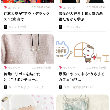
2016年07月30日
2016年07月19日
コンテンツ
コンテンツ
紅林大空が”アウトデラック
悪役が大好き！超人気の悪
ス”に出演で…
役たちから学ぶ…
タレント年鑑
ファッション
2016年07月15日
2016年07月10日
コンテンツ
コンテンツ
首元にリボンを結ぶだ
原宿にやって来る”うさまる
け！”リボンチョー…
カフェ”が7…
靴・アクセサリー・バック
原宿・青文字系SHOP