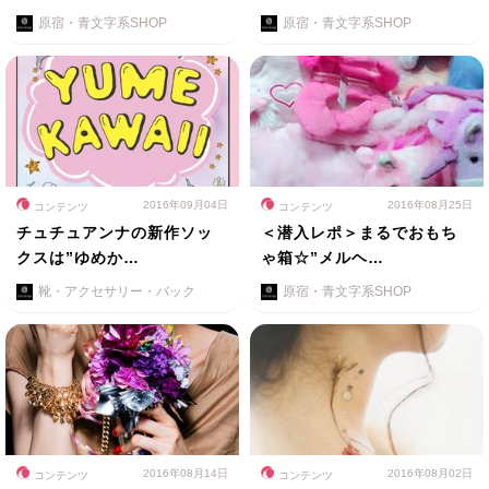
原宿・青文字系SHOP
原宿・青文字系SHOP
2016年09月04日
2016年08月25日
コンテンツ
コンテンツ
チュチュアンナの新作ソッ
＜潜入レポ＞まるでおもち
クスは”ゆめか…
ゃ箱☆”メルヘ…
靴・アクセサリー・バック
原宿・青文字系SHOP
2016年08月14日
2016年08月02日
コンテンツ
コンテンツ