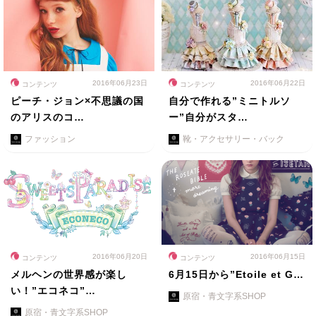
2016年06月23日
2016年06月22日
コンテンツ
コンテンツ
ピーチ・ジョン×不思議の国
自分で作れる”ミニトルソ
のアリスのコ…
ー”自分がスタ…
ファッション
靴・アクセサリー・バック
2016年06月20日
2016年06月15日
コンテンツ
コンテンツ
メルヘンの世界感が楽し
6月15日から”Etoile et G…
い！”エコネコ”…
原宿・青文字系SHOP
原宿・青文字系SHOP