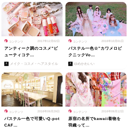
2017年12月02日
2016年10月01日
コンテンツ
コンテンツ
アンティーク調のコスメ”ビ
パステル一色☆”カワメロピ
ューティコテ…
クニックVo…
メイク・コスメ・ヘアスタイル
ゆめかわいい
2016年09月29日
2016年09月12日
コンテンツ
コンテンツ
パステル一色で可愛いQ-pot
原宿の名所でkawaii着物を
CAF…
羽織って…