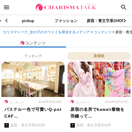
い
pickup
ファッション
原宿・青文字系SHOP
カリスマトーク_女の子のカワイイを発信するメディア
>
コンテンツ
>
原宿・青文
コンテンツ
ランキング
新着順
2016年09月29日
2016年09月12日
コンテンツ
コンテンツ
パステル一色で可愛いQ-pot
原宿の名所でkawaii着物を
CAF…
羽織って…
原宿・青文字系SHOP
原宿・青文字系SHOP