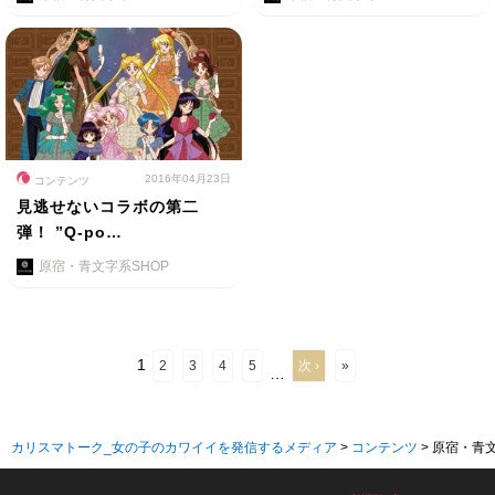
2016年04月23日
コンテンツ
見逃せないコラボの第二
弾！ ”Q-po…
原宿・青文字系SHOP
1
2
3
4
5
次 ›
»
…
カリスマトーク_女の子のカワイイを発信するメディア
>
コンテンツ
>
原宿・青文