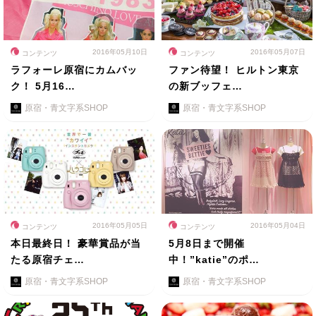
2016年05月10日
2016年05月07日
コンテンツ
コンテンツ
ラフォーレ原宿にカムバッ
ファン待望！ ヒルトン東京
ク！ 5月16…
の新ブッフェ…
原宿・青文字系SHOP
原宿・青文字系SHOP
2016年05月05日
2016年05月04日
コンテンツ
コンテンツ
本日最終日！ 豪華賞品が当
5月8日まで開催
たる原宿チェ…
中！”katie”のポ…
原宿・青文字系SHOP
原宿・青文字系SHOP