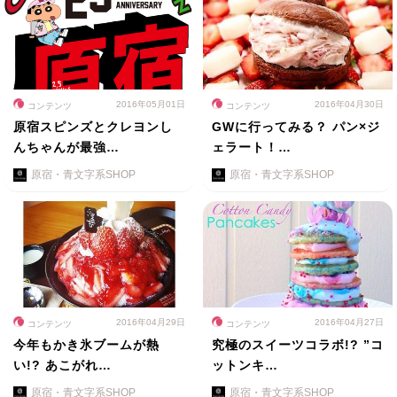
2016年05月01日
2016年04月30日
コンテンツ
コンテンツ
原宿スピンズとクレヨンし
GWに行ってみる？ パン×ジ
んちゃんが最強…
ェラート！…
原宿・青文字系SHOP
原宿・青文字系SHOP
2016年04月29日
2016年04月27日
コンテンツ
コンテンツ
今年もかき氷ブームが熱
究極のスイーツコラボ!? ”コ
い!? あこがれ…
ットンキ…
原宿・青文字系SHOP
原宿・青文字系SHOP