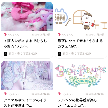
2016年08月25日
2016年07月10日
コンテンツ
コンテンツ
＜潜入レポ＞まるでおもち
原宿にやって来る”うさまる
ゃ箱☆”メルヘ…
カフェ”が7…
原宿・青文字系SHOP
原宿・青文字系SHOP
2016年06月24日
2016年06月20日
コンテンツ
コンテンツ
アニマルやスイーツのイラ
メルヘンの世界感が楽し
ストが座席まで…
い！”エコネコ”…