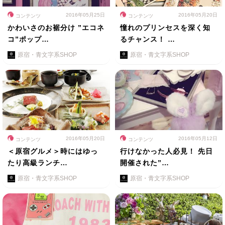
2016年05月25日
2016年05月20日
コンテンツ
コンテンツ
かわいさのお裾分け ”エコネ
憧れのプリンセスを深く知
コ”ポップ…
るチャンス！ …
原宿・青文字系SHOP
原宿・青文字系SHOP
2016年05月20日
2016年05月12日
コンテンツ
コンテンツ
＜原宿グルメ＞時にはゆっ
行けなかった人必見！ 先日
たり高級ランチ…
開催された”…
原宿・青文字系SHOP
原宿・青文字系SHOP