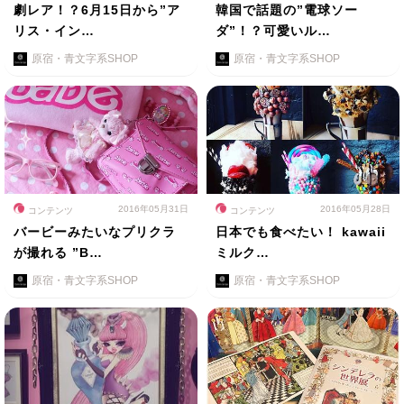
劇レア！？6月15日から”ア
韓国で話題の”電球ソー
リス・イン…
ダ”！？可愛いル…
原宿・青文字系SHOP
原宿・青文字系SHOP
2016年05月31日
2016年05月28日
コンテンツ
コンテンツ
バービーみたいなプリクラ
日本でも食べたい！ kawaii
が撮れる ”B…
ミルク…
原宿・青文字系SHOP
原宿・青文字系SHOP