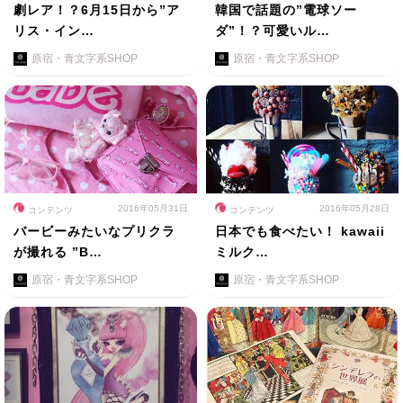
劇レア！？6月15日から”ア
韓国で話題の”電球ソー
リス・イン…
ダ”！？可愛いル…
原宿・青文字系SHOP
原宿・青文字系SHOP
2016年05月31日
2016年05月28日
コンテンツ
コンテンツ
バービーみたいなプリクラ
日本でも食べたい！ kawaii
が撮れる ”B…
ミルク…
原宿・青文字系SHOP
原宿・青文字系SHOP