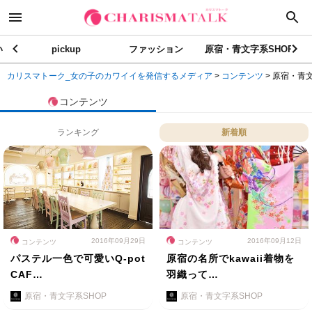
い
pickup
ファッション
原宿・青文字系SHOP
カリスマトーク_女の子のカワイイを発信するメディア
>
コンテンツ
>
原宿・青文
コンテンツ
ランキング
新着順
2016年09月29日
2016年09月12日
コンテンツ
コンテンツ
パステル一色で可愛いQ-pot
原宿の名所でkawaii着物を
CAF…
羽織って…
原宿・青文字系SHOP
原宿・青文字系SHOP