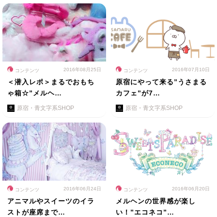
2016年08月25日
2016年07月10日
コンテンツ
コンテンツ
＜潜入レポ＞まるでおもち
原宿にやって来る”うさまる
ゃ箱☆”メルヘ…
カフェ”が7…
原宿・青文字系SHOP
原宿・青文字系SHOP
2016年06月24日
2016年06月20日
コンテンツ
コンテンツ
アニマルやスイーツのイラ
メルヘンの世界感が楽し
ストが座席まで…
い！”エコネコ”…