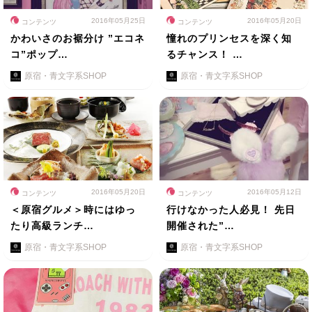
2016年05月25日
2016年05月20日
コンテンツ
コンテンツ
かわいさのお裾分け ”エコネ
憧れのプリンセスを深く知
コ”ポップ…
るチャンス！ …
原宿・青文字系SHOP
原宿・青文字系SHOP
2016年05月20日
2016年05月12日
コンテンツ
コンテンツ
＜原宿グルメ＞時にはゆっ
行けなかった人必見！ 先日
たり高級ランチ…
開催された”…
原宿・青文字系SHOP
原宿・青文字系SHOP