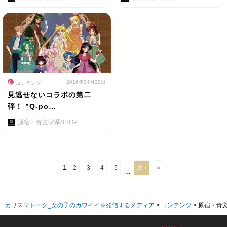
2016年04月23日
コンテンツ
見逃せないコラボの第二
弾！ ”Q-po…
原宿・青文字系SHOP
1
2
3
4
5
次 ›
»
…
カリスマトーク_女の子のカワイイを発信するメディア
>
コンテンツ
>
原宿・青文