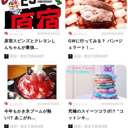
2016年05月01日
2016年04月30日
コンテンツ
コンテンツ
原宿スピンズとクレヨンし
GWに行ってみる？ パン×ジ
んちゃんが最強…
ェラート！…
原宿・青文字系SHOP
原宿・青文字系SHOP
2016年04月29日
2016年04月27日
コンテンツ
コンテンツ
今年もかき氷ブームが熱
究極のスイーツコラボ!? ”コ
い!? あこがれ…
ットンキ…
原宿・青文字系SHOP
原宿・青文字系SHOP