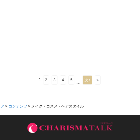
1
2
3
4
5
次 ›
»
…
ィア
>
コンテンツ
>
メイク・コスメ・ヘアスタイル