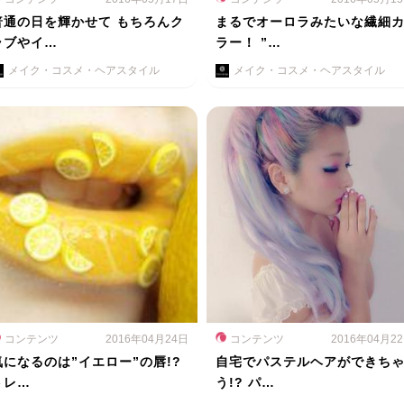
普通の日を輝かせて もちろんク
まるでオーロラみたいな繊細
ラブやイ…
ラー！ ”…
メイク・コスメ・ヘアスタイル
メイク・コスメ・ヘアスタイル
コンテンツ
2016年04月24日
コンテンツ
2016年04月2
気になるのは”イエロー”の唇!?
自宅でパステルヘアができち
トレ…
う!? パ…