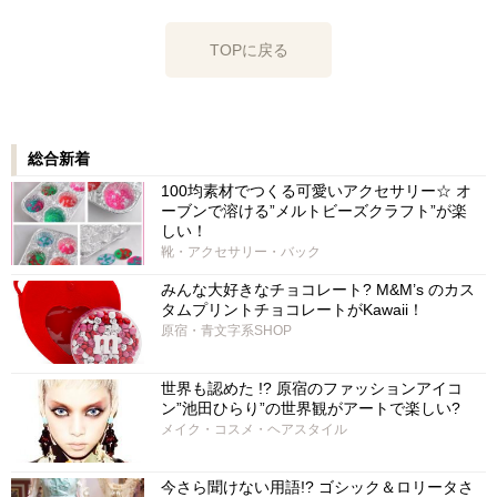
TOPに戻る
総合新着
100均素材でつくる可愛いアクセサリー☆ オ
ーブンで溶ける”メルトビーズクラフト”が楽
しい！
靴・アクセサリー・バック
みんな大好きなチョコレート? M&M’s のカス
タムプリントチョコレートがKawaii！
原宿・青文字系SHOP
世界も認めた !? 原宿のファッションアイコ
ン”池田ひらり”の世界観がアートで楽しい?
メイク・コスメ・ヘアスタイル
今さら聞けない用語!? ゴシック＆ロリータさ