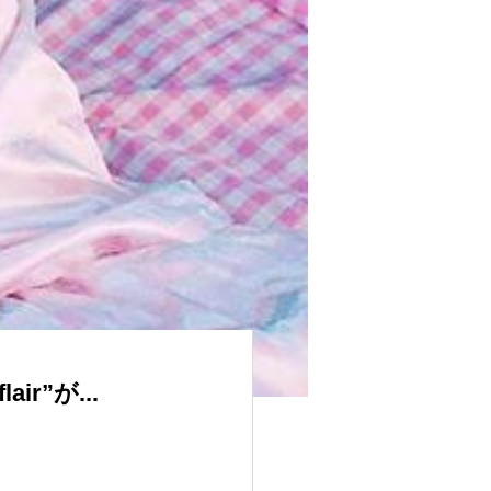
r”が...