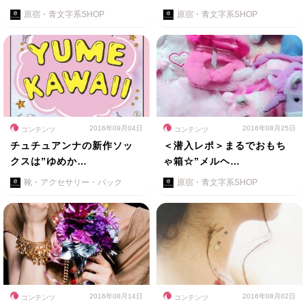
原宿・青文字系SHOP
原宿・青文字系SHOP
2016年09月04日
2016年08月25日
コンテンツ
コンテンツ
チュチュアンナの新作ソッ
＜潜入レポ＞まるでおもち
クスは”ゆめか…
ゃ箱☆”メルヘ…
靴・アクセサリー・バック
原宿・青文字系SHOP
2016年08月14日
2016年08月02日
コンテンツ
コンテンツ