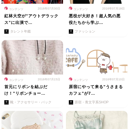
2016年07月30日
2016年07月19日
コンテンツ
コンテンツ
紅林大空が”アウトデラック
悪役が大好き！超人気の悪
ス”に出演で…
役たちから学ぶ…
タレント年鑑
ファッション
2016年07月15日
2016年07月10日
コンテンツ
コンテンツ
首元にリボンを結ぶだ
原宿にやって来る”うさまる
け！”リボンチョー…
カフェ”が7…
靴・アクセサリー・バック
原宿・青文字系SHOP