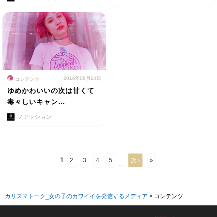
2016年06月14日
コンテンツ
ゆめかわいいの次は甘くて
毒々しいキャン…
ファッション
1
2
3
4
5
次 ›
»
…
カリスマトーク_女の子のカワイイを発信するメディア
>
コンテンツ