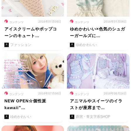
2016年07月09日
2016年07月08日
コンテンツ
コンテンツ
アイスクリームやポップコ
ゆめかわいい×色気のシュガ
ーンのキュート…
ーガールズに…
ファッション
ゆめかわいい
2016年07月06日
2016年06月24日
コンテンツ
コンテンツ
NEW OPEN☆個性派
アニマルやスイーツのイラ
kawaii”…
ストが座席まで…
ゆめかわいい
原宿・青文字系SHOP