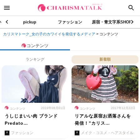
い
pickup
ファッション
原宿・青文字系SHOP
カリスマトーク_女の子のカワイイを発信するメディア
>
コンテンツ
コンテンツ
ランキング
新着順
2019年08月01日
2017年12月22日
コンテンツ
コンテンツ
うしじまいい肉 ブランド
リアルな原宿お洒落さんを
Predato…
発信！”カリス…
ファッション
メイク・コスメ・ヘアスタイル