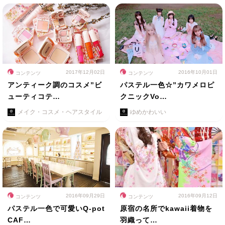
2017年12月02日
2016年10月01日
コンテンツ
コンテンツ
アンティーク調のコスメ”ビ
パステル一色☆”カワメロピ
ューティコテ…
クニックVo…
メイク・コスメ・ヘアスタイル
ゆめかわいい
2016年09月29日
2016年09月12日
コンテンツ
コンテンツ
パステル一色で可愛いQ-pot
原宿の名所でkawaii着物を
CAF…
羽織って…