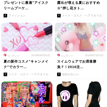
プレゼントに最適”アイスク
露出が増える夏におすすめ
リームブーケ…
☆”押し花タト…
ファッション
メイク・コスメ・ヘアスタイル
2016年08月01日
2016年07月31日
コンテンツ
コンテンツ
夏の新作コスメ”キャンメイ
スイムウェアでお洒落勝
ク”でカラー…
負？！2016注…
メイク・コスメ・ヘアスタイル
ゆめかわいい