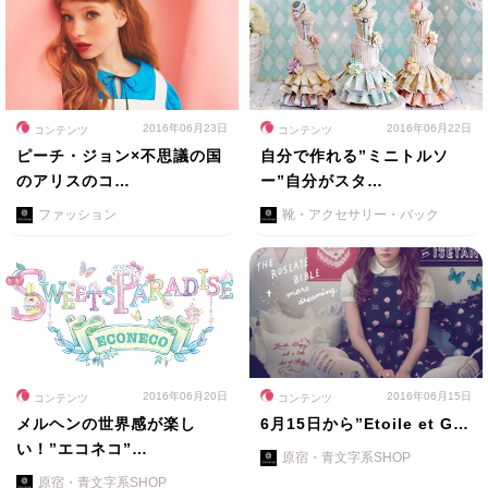
2016年06月23日
2016年06月22日
コンテンツ
コンテンツ
ピーチ・ジョン×不思議の国
自分で作れる”ミニトルソ
のアリスのコ…
ー”自分がスタ…
ファッション
靴・アクセサリー・バック
2016年06月20日
2016年06月15日
コンテンツ
コンテンツ
メルヘンの世界感が楽し
6月15日から”Etoile et G…
い！”エコネコ”…
原宿・青文字系SHOP
原宿・青文字系SHOP