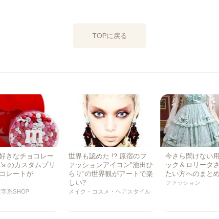
TOPに戻る
好きなチョコレー
世界も認めた !? 原宿のフ
今さら聞けない用語
M’s のカスタムプリ
ァッションアイコン”池田ひ
ック＆ロリータ
コレートが
らり”の世界観がアートで楽
たい方へのまと
しい?
ファッション
字系SHOP
メイク・コスメ・ヘアスタイル