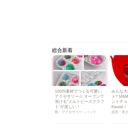
総合新着
100均素材でつくる可愛い
みんな大
アクセサリー☆ オーブンで
ト? M&
溶ける”メルトビーズクラフ
ントチョ
ト”が楽しい！
Kawaii！
靴・アクセサリー・バック
原宿・青文