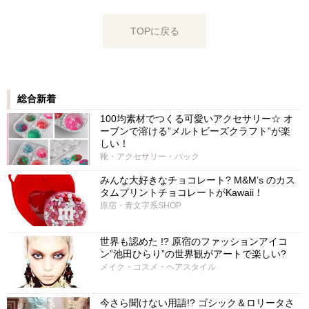
TOPに戻る
総合新着
100均素材でつくる可愛いアクセサリー☆ オ
ーブンで溶ける”メルトビーズクラフト”が楽
しい！
靴・アクセサリー・バック
みんな大好きなチョコレート? M&M’s のカス
タムプリントチョコレートがKawaii！
原宿・青文字系SHOP
世界も認めた !? 原宿のファッションアイコ
ン”池田ひらり”の世界観がアートで楽しい?
メイク・コスメ・ヘアスタイル
今さら聞けない用語!? ゴシック＆ロリータさ