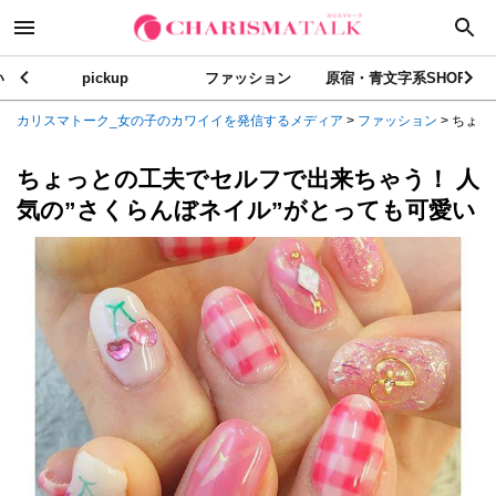
い
pickup
ファッション
原宿・青文字系SHOP
カリスマトーク_女の子のカワイイを発信するメディア
>
ファッション
>
ちょっ
ちょっとの工夫でセルフで出来ちゃう！ 人
気の”さくらんぼネイル”がとっても可愛い