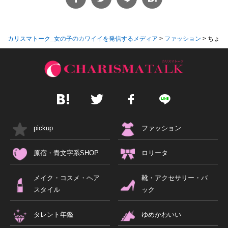
カリスマトーク_女の子のカワイイを発信するメディア
>
ファッション
>
ちょっ
pickup
ファッション
原宿・青文字系SHOP
ロリータ
メイク・コスメ・ヘア
靴・アクセサリー・バ
スタイル
ック
タレント年鑑
ゆめかわいい