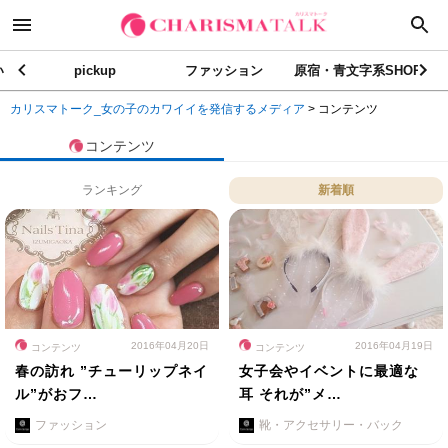
い
pickup
ファッション
原宿・青文字系SHOP
カリスマトーク_女の子のカワイイを発信するメディア
>
コンテンツ
コンテンツ
ランキング
新着順
2016年04月20日
2016年04月19日
コンテンツ
コンテンツ
春の訪れ ”チューリップネイ
女子会やイベントに最適な
ル”がおフ…
耳 それが”メ…
ファッション
靴・アクセサリー・バック