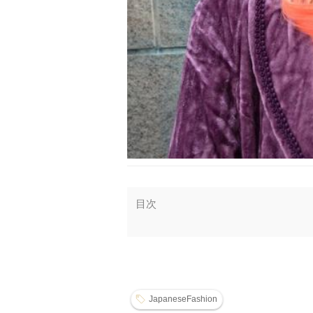
目次
JapaneseFashion