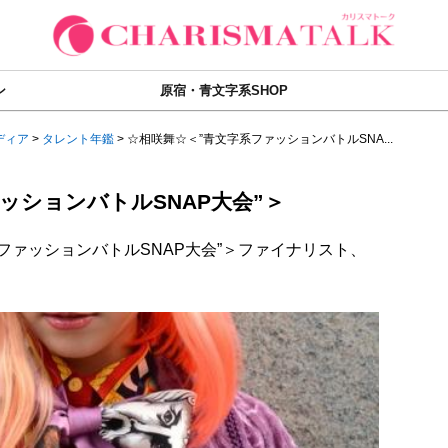
ン
原宿・青文字系SHOP
ディア
>
タレント年鑑
>
☆相咲舞☆＜”青文字系ファッションバトルSNA...
ッションバトルSNAP大会”＞
系ファッションバトルSNAP大会”＞ファイナリスト、