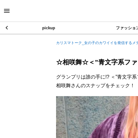
pickup
ファッショ
カリスマトーク_女の子のカワイイを発信するメ
☆相咲舞☆＜”青文字系ファ
グランプリは誰の手に!? ＜”青文字
相咲舞さんのスナップをチェック！