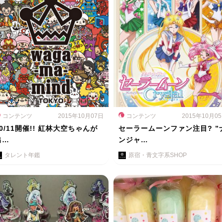
コンテンツ
2015年10月07日
コンテンツ
2015年10月0
10/11開催!! 紅林大空ちゃんが
セーラームーンファン注目? ”
出…
ンジャ…
タレント年鑑
原宿・青文字系SHOP