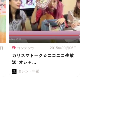
1日
コンテンツ
2015年09月06日
グ
カリスマトーク☆ニコニコ生放
送”オシャ…
タレント年鑑