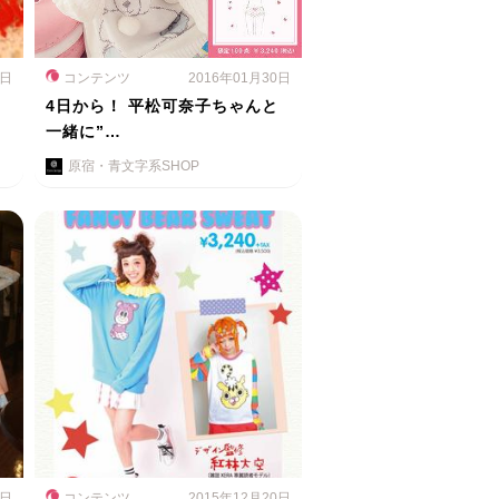
0日
コンテンツ
2016年01月30日
ー
4日から！ 平松可奈子ちゃんと
一緒に”…
原宿・青文字系SHOP
6日
コンテンツ
2015年12月20日