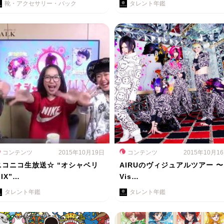
靴・アクセサリー・バック
タレント年鑑
コンテンツ
2015年10月19日
コンテンツ
2015年10月1
ニコニコ生放送☆ “オシャベリ
AIRUのヴィジュアルツアー 〜
IX”…
Vis…
タレント年鑑
タレント年鑑