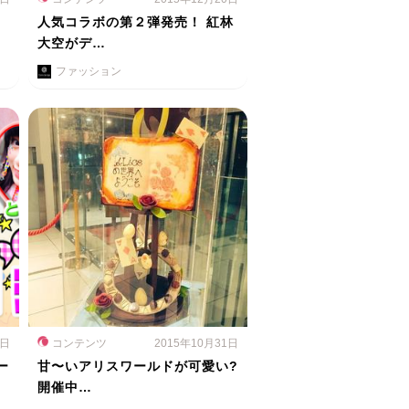
人気コラボの第２弾発売！ 紅林
大空がデ…
ファッション
5日
コンテンツ
2015年10月31日
ー
甘〜いアリスワールドが可愛い?
開催中…