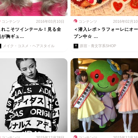
コンテンツ
2016年03月10日
コンテンツ
2016年02月1
これこそツインテール！見る全
＜潜入レポ＞ラフォーレにオ
員が胸ギュ…
プン中☆ …
メイク・コスメ・ヘアスタイル
原宿・青文字系SHOP
コンテンツ
2015年12月28日
コンテンツ
2015年12月2