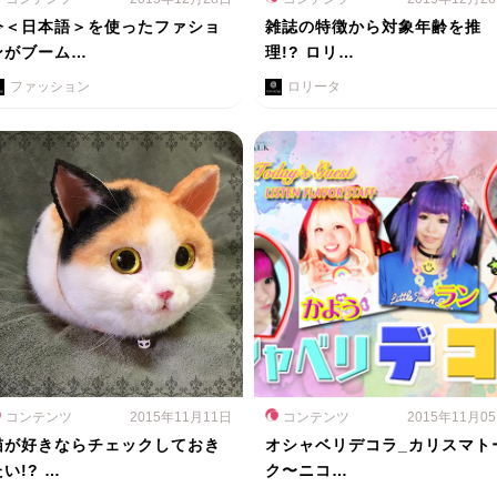
今＜日本語＞を使ったファショ
雑誌の特徴から対象年齢を推
ンがブーム…
理!? ロリ…
ファッション
ロリータ
コンテンツ
2015年11月11日
コンテンツ
2015年11月0
猫が好きならチェックしておき
オシャベリデコラ_カリスマト
い!? …
ク〜ニコ…