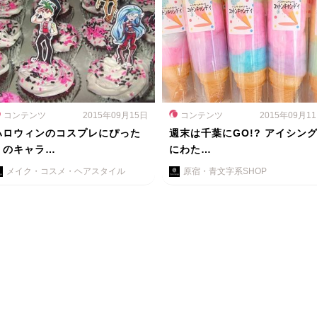
コンテンツ
2015年09月15日
コンテンツ
2015年09月1
ハロウィンのコスプレにぴった
週末は千葉にGO!? アイシン
りのキャラ…
にわた…
メイク・コスメ・ヘアスタイル
原宿・青文字系SHOP