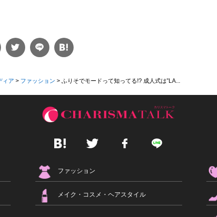
ディア
>
ファッション
>
ふりそでモードって知ってる!? 成人式は”LA...
ファッション
メイク・コスメ・ヘアスタイル