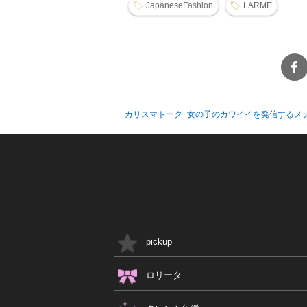
JapaneseFashion
LARME
カリスマトーク_女の子のカワイイを発信するメ
pickup
ロリータ