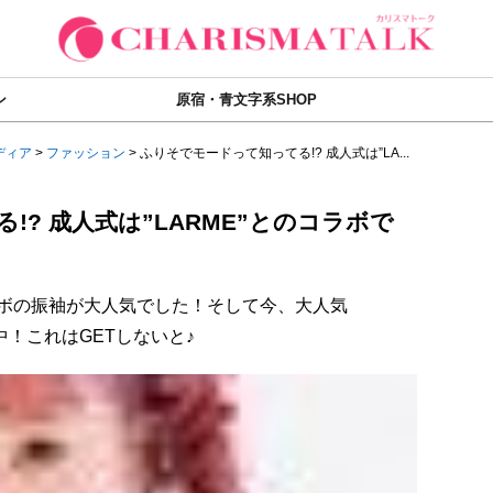
ン
原宿・青文字系SHOP
ディア
>
ファッション
>
ふりそでモードって知ってる!? 成人式は”LA...
? 成人式は”LARME”とのコラボで
のコラボの振袖が大人気でした！そして今、大人気
中！これはGETしないと♪