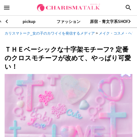
い
pickup
ファッション
原宿・青文字系SHOP
カリスマトーク_女の子のカワイイを発信するメディア
>
メイク・コスメ・ヘア
ＴＨＥベーシックな十字架モチーフ? 定番
のクロスモチーフが改めて、やっぱり可愛
い！