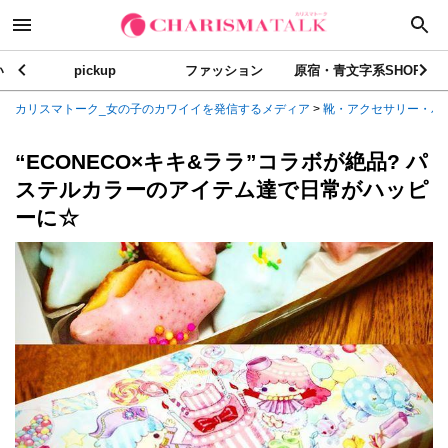
い
pickup
ファッション
原宿・青文字系SHOP
カリスマトーク_女の子のカワイイを発信するメディア
>
靴・アクセサリー・バ
“ECONECO×キキ&ララ”コラボが絶品? パ
ステルカラーのアイテム達で日常がハッピ
ーに☆