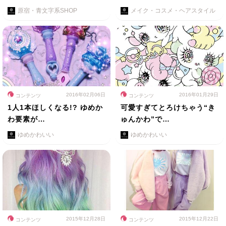
原宿・青文字系SHOP
メイク・コスメ・ヘアスタイル
2016年02月06日
2016年01月29日
コンテンツ
コンテンツ
1人1本ほしくなる!? ゆめか
可愛すぎてとろけちゃう“き
わ要素が…
ゅんかわ”で…
ゆめかわいい
ゆめかわいい
2015年12月28日
2015年12月22日
コンテンツ
コンテンツ