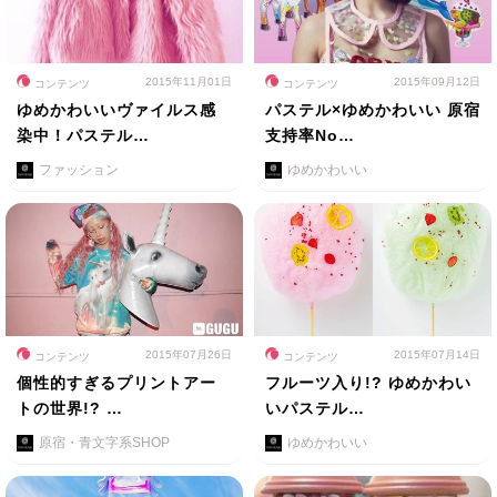
2015年11月01日
2015年09月12日
コンテンツ
コンテンツ
ゆめかわいいヴァイルス感
パステル×ゆめかわいい 原宿
染中！パステル…
支持率No…
ファッション
ゆめかわいい
2015年07月26日
2015年07月14日
コンテンツ
コンテンツ
個性的すぎるプリントアー
フルーツ入り!? ゆめかわい
トの世界!? …
いパステル…
原宿・青文字系SHOP
ゆめかわいい