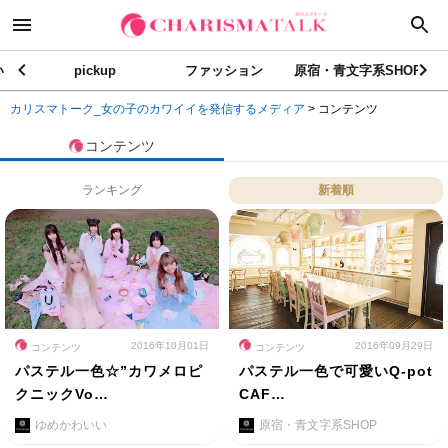
い
pickup
ファッション
原宿・青文字系SHOP
カリスマトーク_女の子のカワイイを発信するメディア
>
コンテンツ
コンテンツ
ランキング
新着順
2016年10月01日
2016年09月29日
コンテンツ
コンテンツ
パステル一色☆”カワメロピ
パステル一色で可愛いQ-pot
クニックVo…
CAF…
ゆめかわいい
原宿・青文字系SHOP