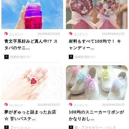
2015年06月25日
2015年06月17日
コンテンツ
コンテンツ
青文字系好みど真ん中!? ス
材料もすべて100均で！ キ
タバのサニ…
ャンディー…
ゆめかわいい
ゆめかわいい
2015年05月07日
2015年05月01日
コンテンツ
コンテンツ
夢がぎゅっと詰まったお店
100均のスニーカーリボンが
☆ 甘いパステ…
かなりおし…
ファッション
靴・アクセサリー・バック