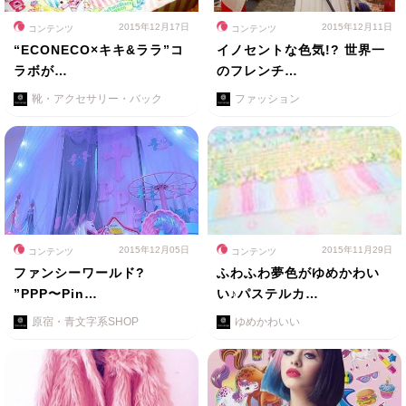
2015年12月17日
2015年12月11日
コンテンツ
コンテンツ
“ECONECO×キキ&ララ”コ
イノセントな色気!? 世界一
ラボが…
のフレンチ…
靴・アクセサリー・バック
ファッション
2015年12月05日
2015年11月29日
コンテンツ
コンテンツ
ファンシーワールド?
ふわふわ夢色がゆめかわい
”PPP〜Pin…
い♪パステルカ…
原宿・青文字系SHOP
ゆめかわいい