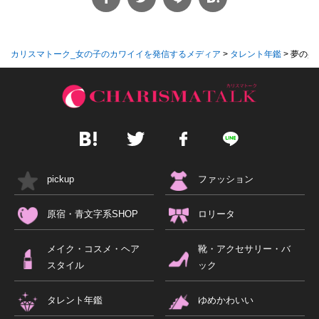
カリスマトーク_女の子のカワイイを発信するメディア
>
タレント年鑑
>
夢の共演！ 
pickup
ファッション
原宿・青文字系SHOP
ロリータ
メイク・コスメ・ヘア
靴・アクセサリー・バ
スタイル
ック
タレント年鑑
ゆめかわいい