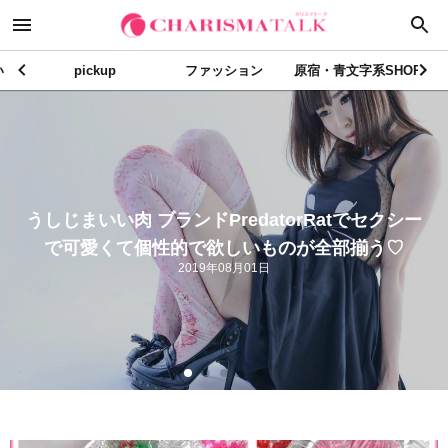
い
pickup
ファッション
原宿・青文字系SHOP
リアルな原宿お洒落さんを発信！”カリスマトーク
スナップ ” 2014年12/15号
2017年12月22日