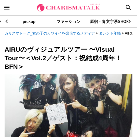
い
pickup
ファッション
原宿・青文字系SHOP
カリスマトーク_女の子のカワイイを発信するメディア
>
タレント年鑑
>
AIRU
AIRUのヴィジュアルツアー 〜Visual
Tour〜＜Vol.2／ゲスト：祝結成4周年！
BFN＞