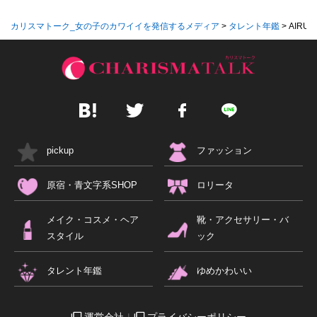
カリスマトーク_女の子のカワイイを発信するメディア
>
タレント年鑑
>
AIRU
pickup
ファッション
原宿・青文字系SHOP
ロリータ
メイク・コスメ・ヘア
靴・アクセサリー・バ
スタイル
ック
タレント年鑑
ゆめかわいい