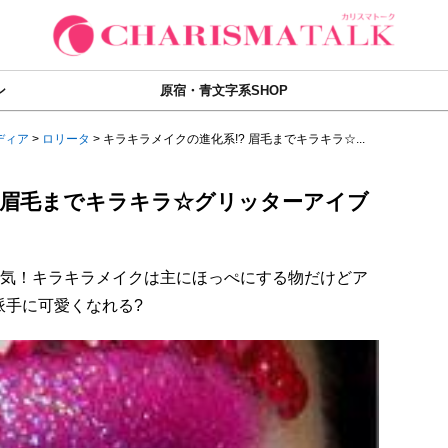
ン
原宿・青文字系SHOP
ディア
>
ロリータ
>
キラキラメイクの進化系!? 眉毛までキラキラ☆...
? 眉毛までキラキラ☆グリッターアイブ
人気！キラキラメイクは主にほっぺにする物だけどア
派手に可愛くなれる?