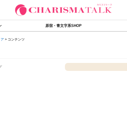
ン
原宿・青文字系SHOP
ィア
>
コンテンツ
グ