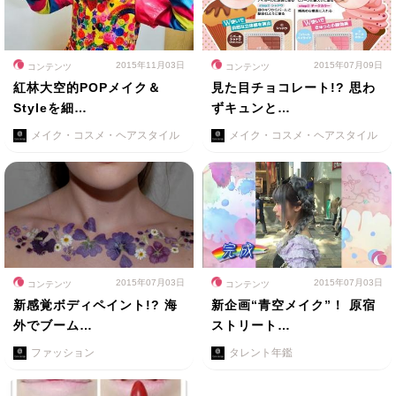
2015年11月03日
2015年07月09日
コンテンツ
コンテンツ
紅林大空的POPメイク＆
見た目チョコレート!? 思わ
Styleを細…
ずキュンと…
メイク・コスメ・ヘアスタイル
メイク・コスメ・ヘアスタイル
2015年07月03日
2015年07月03日
コンテンツ
コンテンツ
新感覚ボディペイント!? 海
新企画“青空メイク”！ 原宿
外でブーム…
ストリート…
ファッション
タレント年鑑