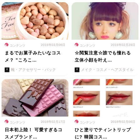
2016年03月06日
2016年02月29日
コンテンツ
コンテンツ
まるでお菓子みたいなコス
☆閲覧注意☆誰でも憧れる
メ？ ”ころこ…
立体小顔を叶え…
靴・アクセサリー・バック
メイク・コスメ・ヘアスタイル
2016年02月17日
2016年02月06日
コンテンツ
コンテンツ
日本初上陸！ 可愛すぎるコ
ひと塗りでティントリップ
スメブランド…
に? 韓国コス…