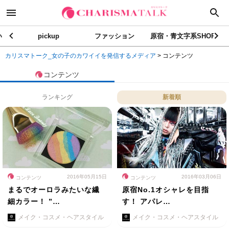
い
pickup
ファッション
原宿・青文字系SHOP
カリスマトーク_女の子のカワイイを発信するメディア
>
コンテンツ
コンテンツ
ランキング
新着順
2016年05月15日
2016年03月06日
コンテンツ
コンテンツ
まるでオーロラみたいな繊
原宿No.1オシャレを目指
細カラー！ ”…
す！ アパレ…
メイク・コスメ・ヘアスタイル
メイク・コスメ・ヘアスタイル