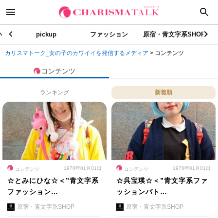
い
pickup
ファッション
原宿・青文字系SHOP
カリスマトーク_女の子のカワイイを発信するメディア
>
コンテンツ
コンテンツ
ランキング
新着順
1970年01月01日
1970年01月01日
コンテンツ
コンテンツ
☆とみにひな☆＜”青文字系
☆呉宝瑛☆＜”青文字系ファ
ファッション…
ッションバト…
原宿・青文字系SHOP
原宿・青文字系SHOP