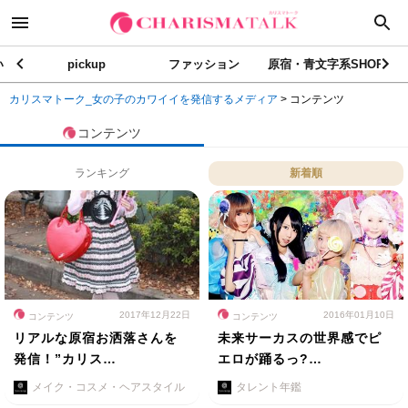
い
pickup
ファッション
原宿・青文字系SHOP
カリスマトーク_女の子のカワイイを発信するメディア
>
コンテンツ
コンテンツ
ランキング
新着順
2017年12月22日
2016年01月10日
コンテンツ
コンテンツ
リアルな原宿お洒落さんを
未来サーカスの世界感でピ
発信！”カリス…
エロが踊るっ?…
メイク・コスメ・ヘアスタイル
タレント年鑑