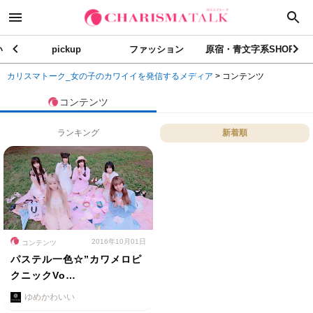
い
pickup
ファッション
原宿・青文字系SHOP
カリスマトーク_女の子のカワイイを発信するメディア
>
コンテンツ
コンテンツ
ランキング
新着順
2016年10月01日
コンテンツ
パステル一色☆”カワメロピ
クニックVo…
ゆめかわいい