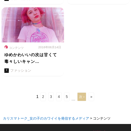
2016年06月14日
コンテンツ
ゆめかわいいの次は甘くて
毒々しいキャン…
ファッション
1
2
3
4
5
次 ›
»
…
カリスマトーク_女の子のカワイイを発信するメディア
>
コンテンツ