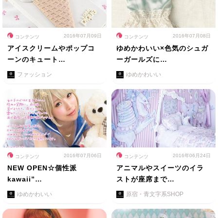
2016年07月09日
2016年07月08日
コンテンツ
コンテンツ
アイスクリームやポップコ
ゆめかわいい×色気のシュガ
ーンのキュート…
ーガールズに…
ファッション
ゆめかわいい
2016年07月06日
2016年06月24日
コンテンツ
コンテンツ
NEW OPEN☆個性派
アニマルやスイーツのイラ
kawaii”…
ストが座席まで…
ゆめかわいい
原宿・青文字系SHOP