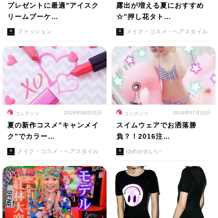
プレゼントに最適”アイスク
露出が増える夏におすすめ
リームブーケ…
☆”押し花タト…
ファッション
メイク・コスメ・ヘアスタイル
2016年08月01日
2016年07月31日
コンテンツ
コンテンツ
夏の新作コスメ”キャンメイ
スイムウェアでお洒落勝
ク”でカラー…
負？！2016注…
メイク・コスメ・ヘアスタイル
ゆめかわいい