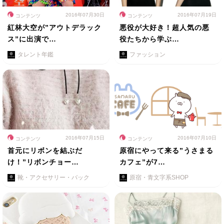
2016年07月30日
2016年07月19日
コンテンツ
コンテンツ
紅林大空が”アウトデラック
悪役が大好き！超人気の悪
ス”に出演で…
役たちから学ぶ…
タレント年鑑
ファッション
2016年07月15日
2016年07月10日
コンテンツ
コンテンツ
首元にリボンを結ぶだ
原宿にやって来る”うさまる
け！”リボンチョー…
カフェ”が7…
靴・アクセサリー・バック
原宿・青文字系SHOP