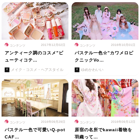
2017年12月02日
2016年10月01日
コンテンツ
コンテンツ
アンティーク調のコスメ”ビ
パステル一色☆”カワメロピ
ューティコテ…
クニックVo…
メイク・コスメ・ヘアスタイル
ゆめかわいい
2016年09月29日
2016年09月12日
コンテンツ
コンテンツ
パステル一色で可愛いQ-pot
原宿の名所でkawaii着物を
CAF…
羽織って…