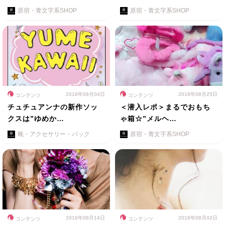
原宿・青文字系SHOP
原宿・青文字系SHOP
2016年09月04日
2016年08月25日
コンテンツ
コンテンツ
チュチュアンナの新作ソッ
＜潜入レポ＞まるでおもち
クスは”ゆめか…
ゃ箱☆”メルヘ…
靴・アクセサリー・バック
原宿・青文字系SHOP
2016年08月14日
2016年08月02日
コンテンツ
コンテンツ