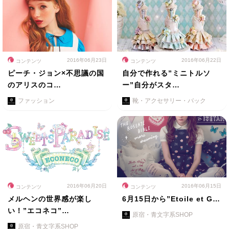
2016年06月23日
2016年06月22日
コンテンツ
コンテンツ
ピーチ・ジョン×不思議の国
自分で作れる”ミニトルソ
のアリスのコ…
ー”自分がスタ…
ファッション
靴・アクセサリー・バック
2016年06月20日
2016年06月15日
コンテンツ
コンテンツ
メルヘンの世界感が楽し
6月15日から”Etoile et G…
い！”エコネコ”…
原宿・青文字系SHOP
原宿・青文字系SHOP