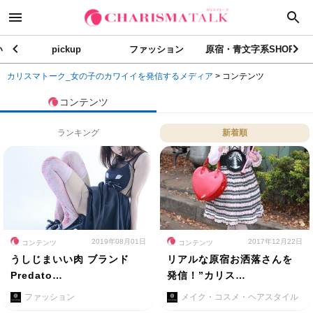
い
pickup
ファッション
原宿・青文字系SHOP
カリスマトーク_女の子のカワイイを発信するメディア
>
コンテンツ
コンテンツ
ランキング
新着順
2019年08月01日
2017年12月22日
コンテンツ
コンテンツ
うしじまいい肉 ブランド
リアルな原宿お洒落さんを
Predato…
発信！”カリス…
ファッション
メイク・コスメ・ヘアスタイル