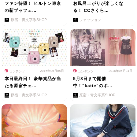
ファン待望！ ヒルトン東京
お風呂上がりが楽しくな
の新ブッフェ…
る！ CCさくら…
原宿・青文字系SHOP
ファッション
2016年05月05日
2016年05月04日
コンテンツ
コンテンツ
本日最終日！ 豪華賞品が当
5月8日まで開催
たる原宿チェ…
中！”katie”のポ…
原宿・青文字系SHOP
原宿・青文字系SHOP