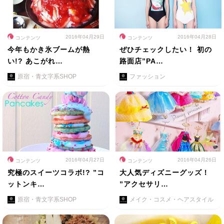
2016年04月29日
2016年04月28日
コンテンツ
コンテンツ
今年もかき氷ブームが熱
ぜひチェックしたい！ 初の
い!? あこがれ…
路面店”PA…
原宿・青文字系SHOP
ファッション
2016年04月27日
2016年04月26日
コンテンツ
コンテンツ
究極のスイーツコラボ!? ”コ
大人気ディズニーグッズ！
ットンキ…
”アクセサリ…
原宿・青文字系SHOP
メイク・コスメ・ヘアスタイル