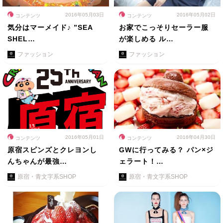
2016年05月03日
2016年05月02日
コンテンツ
コンテンツ
気分はマーメイド♪ ”SEA
お家でこっそりセーラー服
SHEL…
が楽しめる ル…
ファッション
ファッション
2016年05月01日
2016年04月30日
コンテンツ
コンテンツ
原宿スピンズとクレヨンし
GWに行ってみる？ パン×ジ
んちゃんが最強…
ェラート！…
原宿・青文字系SHOP
原宿・青文字系SHOP