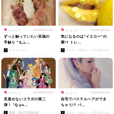
2016年04月25日
2016年04月24日
コンテンツ
コンテンツ
ずっと触っていたい至福の
気になるのは”イエロー”の
手触り ”もふ…
唇!? トレ…
ファッション
メイク・コスメ・ヘアスタイル
2016年04月23日
2016年04月22日
コンテンツ
コンテンツ
見逃せないコラボの第二
自宅でパステルヘアができ
弾！ ”Q-po…
ちゃう!? パ…
原宿・青文字系SHOP
メイク・コスメ・ヘアスタイル