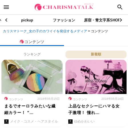
い
pickup
ファッション
原宿・青文字系SHOP
カリスマトーク_女の子のカワイイを発信するメディア
>
コンテンツ
コンテンツ
ランキング
新着順
2016年05月15日
2016年05月14日
コンテンツ
コンテンツ
まるでオーロラみたいな繊
上品なセクシーにハマる女
細カラー！ ”…
子激増！ 憧れ…
メイク・コスメ・ヘアスタイル
ゆめかわいい