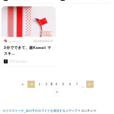
2016年04月21日
コンテンツ
3分でできて、超Kawaii マ
スキ…
ファッション
3
«
‹ 前
1
2
4
5
6
7
次 ›
…
»
カリスマトーク_女の子のカワイイを発信するメディア
>
コンテンツ