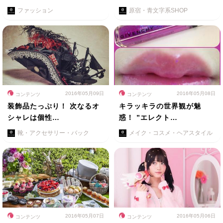
ファッション
原宿・青文字系SHOP
2016年05月09日
2016年05月08日
コンテンツ
コンテンツ
装飾品たっぷり！ 次なるオ
キラッキラの世界観が魅
シャレは個性…
惑！ ”エレクト…
靴・アクセサリー・バック
メイク・コスメ・ヘアスタイル
2016年05月07日
2016年05月06日
コンテンツ
コンテンツ