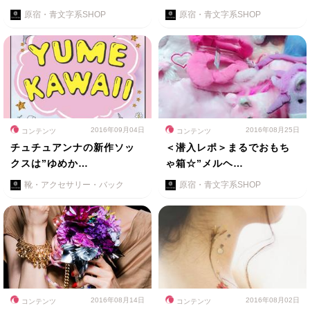
原宿・青文字系SHOP
原宿・青文字系SHOP
2016年09月04日
2016年08月25日
コンテンツ
コンテンツ
チュチュアンナの新作ソッ
＜潜入レポ＞まるでおもち
クスは”ゆめか…
ゃ箱☆”メルヘ…
靴・アクセサリー・バック
原宿・青文字系SHOP
2016年08月14日
2016年08月02日
コンテンツ
コンテンツ