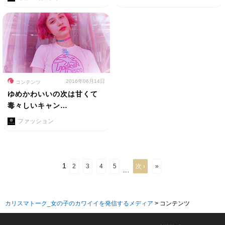
2016年06月14日
コンテンツ
ゆめかわいいの次は甘くて
毒々しいキャン…
ファッション
1
2
3
4
5
次 ›
»
…
カリスマトーク_女の子のカワイイを発信するメディア
>
コンテンツ