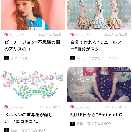
2016年06月23日
2016年06月22日
コンテンツ
コンテンツ
ピーチ・ジョン×不思議の国
自分で作れる”ミニトルソ
のアリスのコ…
ー”自分がスタ…
ファッション
靴・アクセサリー・バック
2016年06月20日
2016年06月15日
コンテンツ
コンテンツ
メルヘンの世界感が楽し
6月15日から”Etoile et G…
い！”エコネコ”…
原宿・青文字系SHOP
原宿・青文字系SHOP