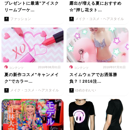
プレゼントに最適”アイスク
露出が増える夏におすすめ
リームブーケ…
☆”押し花タト…
ファッション
メイク・コスメ・ヘアスタイル
2016年08月01日
2016年07月31日
コンテンツ
コンテンツ
夏の新作コスメ”キャンメイ
スイムウェアでお洒落勝
ク”でカラー…
負？！2016注…
メイク・コスメ・ヘアスタイル
ゆめかわいい