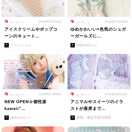
2016年07月09日
2016年07月08日
コンテンツ
コンテンツ
アイスクリームやポップコ
ゆめかわいい×色気のシュガ
ーンのキュート…
ーガールズに…
ファッション
ゆめかわいい
2016年07月06日
2016年06月24日
コンテンツ
コンテンツ
NEW OPEN☆個性派
アニマルやスイーツのイラ
kawaii”…
ストが座席まで…
ゆめかわいい
原宿・青文字系SHOP