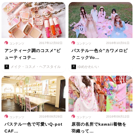
2017年12月02日
2016年10月01日
コンテンツ
コンテンツ
アンティーク調のコスメ”ビ
パステル一色☆”カワメロピ
ューティコテ…
クニックVo…
メイク・コスメ・ヘアスタイル
ゆめかわいい
2016年09月29日
2016年09月12日
コンテンツ
コンテンツ
パステル一色で可愛いQ-pot
原宿の名所でkawaii着物を
CAF…
羽織って…