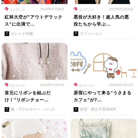
2016年07月30日
2016年07月19日
コンテンツ
コンテンツ
紅林大空が”アウトデラック
悪役が大好き！超人気の悪
ス”に出演で…
役たちから学ぶ…
タレント年鑑
ファッション
2016年07月15日
2016年07月10日
コンテンツ
コンテンツ
首元にリボンを結ぶだ
原宿にやって来る”うさまる
け！”リボンチョー…
カフェ”が7…
靴・アクセサリー・バック
原宿・青文字系SHOP