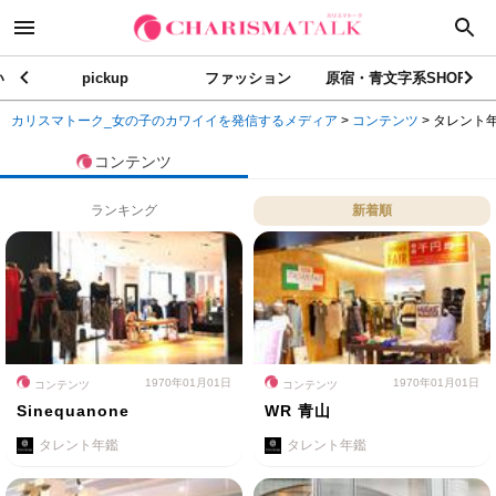
い
pickup
ファッション
原宿・青文字系SHOP
カリスマトーク_女の子のカワイイを発信するメディア
>
コンテンツ
>
タレント
コンテンツ
ランキング
新着順
1970年01月01日
1970年01月01日
コンテンツ
コンテンツ
Sinequanone
WR 青山
タレント年鑑
タレント年鑑