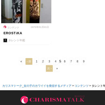
1970年01月01日
コンテンツ
EROSTiKA
タレント年鑑
5
«
‹ 前
1
2
3
4
6
7
8
9
次 ›
»
カリスマトーク_女の子のカワイイを発信するメディア
>
コンテンツ
>
タレント