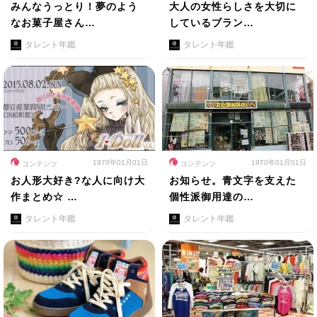
みんなうっとり！夢のよう
大人の女性らしさを大切に
なお菓子屋さん…
しているブラン…
タレント年鑑
タレント年鑑
1970年01月01日
1970年01月01日
コンテンツ
コンテンツ
お人形大好き?な人に向け大
お知らせ。青文字を支えた
作まとめ☆ …
個性派御用達の…
タレント年鑑
タレント年鑑