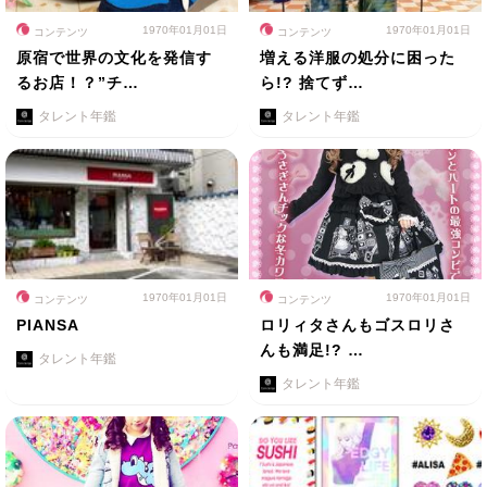
1970年01月01日
1970年01月01日
コンテンツ
コンテンツ
原宿で世界の文化を発信す
増える洋服の処分に困った
るお店！？”チ…
ら!? 捨てず…
タレント年鑑
タレント年鑑
1970年01月01日
1970年01月01日
コンテンツ
コンテンツ
PIANSA
ロリィタさんもゴスロリさ
んも満足!? …
タレント年鑑
タレント年鑑