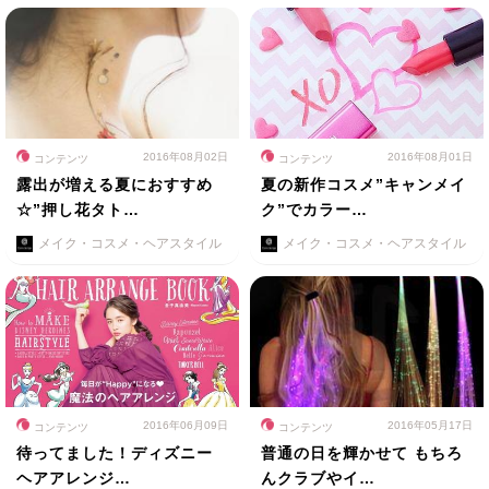
2016年08月02日
2016年08月01日
コンテンツ
コンテンツ
露出が増える夏におすすめ
夏の新作コスメ”キャンメイ
☆”押し花タト…
ク”でカラー…
メイク・コスメ・ヘアスタイル
メイク・コスメ・ヘアスタイル
2016年06月09日
2016年05月17日
コンテンツ
コンテンツ
待ってました！ディズニー
普通の日を輝かせて もちろ
ヘアアレンジ…
んクラブやイ…