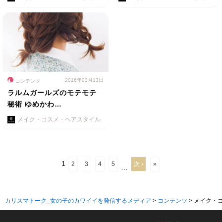
2016年03月13日
コンテンツ
ラルムガールズのモテモテ
秘術 ゆめかわ…
メイク・コスメ・ヘアスタイル
1
2
3
4
5
次 ›
»
…
カリスマトーク_女の子のカワイイを発信するメディア
>
コンテンツ
>
メイク・