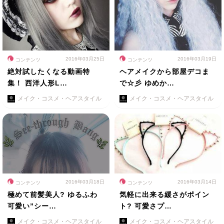
2016年03月25日
2016年03月19日
コンテンツ
コンテンツ
絶対試したくなる動画特
ヘアメイクから部屋デコま
集！ 西洋人形L…
で☆彡 ゆめか…
メイク・コスメ・ヘアスタイル
メイク・コスメ・ヘアスタイル
2016年03月18日
2016年03月14日
コンテンツ
コンテンツ
極めて前髪美人? ゆるふわ
気軽に出来る緩さがポイン
可愛い”シー…
ト? 可愛さプ…
メイク・コスメ・ヘアスタイル
メイク・コスメ・ヘアスタイル