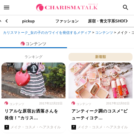
い
pickup
ファッション
原宿・青文字系SHOP
カリスマトーク_女の子のカワイイを発信するメディア
>
コンテンツ
>
メイク・
コンテンツ
ランキング
新着順
2017年12月22日
2017年12月02日
コンテンツ
コンテンツ
リアルな原宿お洒落さんを
アンティーク調のコスメ”ビ
発信！”カリス…
ューティコテ…
メイク・コスメ・ヘアスタイル
メイク・コスメ・ヘアスタイル