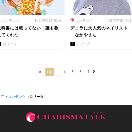
コンテンツ
1970年01月01日
コンテンツ
1970年01月0
教科書には載ってない！誰も教
デコラに大人気のネイリスト
えてくれな…
「なかやまち…
ロリータ
ロリータ
8
«
‹ 前
4
5
6
7
…
ィア
>
コンテンツ
>
ロリータ