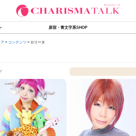
ン
原宿・青文字系SHOP
ィア
>
コンテンツ
>
ロリータ
グ