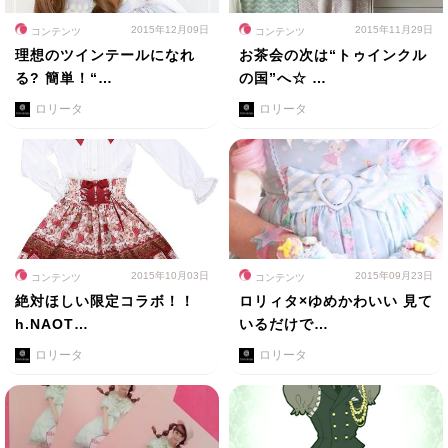
2015年12月09日
2015年11月29日
コンテンツ
コンテンツ
理想のツインテールになれ
お茶会の次は“トゥインクル
る? 簡単！“…
の国”へ☆ …
ロリータ
ロリータ
2015年10月03日
2015年09月23日
コンテンツ
コンテンツ
絶対ほしい限定コラボ！！
ロリィタ×ゆめかわいい 見て
h.NAOT…
いるだけで…
ロリータ
ロリータ