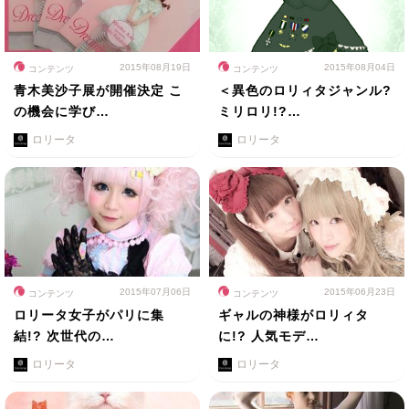
2015年08月19日
2015年08月04日
コンテンツ
コンテンツ
青木美沙子展が開催決定 こ
＜異色のロリィタジャンル?
の機会に学び…
ミリロリ!?…
ロリータ
ロリータ
2015年07月06日
2015年06月23日
コンテンツ
コンテンツ
ロリータ女子がパリに集
ギャルの神様がロリィタ
結!? 次世代の…
に!? 人気モデ…
ロリータ
ロリータ