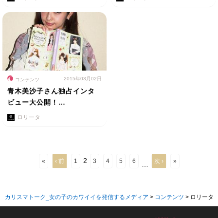
2015年03月02日
コンテンツ
青木美沙子さん独占インタ
ビュー大公開！…
ロリータ
2
«
‹ 前
1
3
4
5
6
次 ›
»
…
カリスマトーク_女の子のカワイイを発信するメディア
>
コンテンツ
>
ロリータ