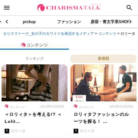
い
pickup
ファッション
原宿・青文字系SHOP
カリスマトーク_女の子のカワイイを発信するメディア
>
コンテンツ
>
ロリータ
コンテンツ
ランキング
新着順
2015年12月26日
2015年12月26日
コンテンツ
コンテンツ
＜ロリィタ＞を考える!? ＜
ロリィタファッションのル
Lolit…
ーツを探る！ …
ロリータ
ロリータ