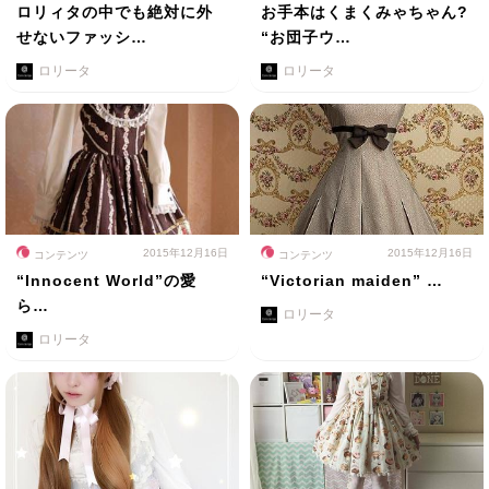
ロリィタの中でも絶対に外
お手本はくまくみゃちゃん?
せないファッシ…
“お団子ウ…
ロリータ
ロリータ
2015年12月16日
2015年12月16日
コンテンツ
コンテンツ
“Innocent World”の愛
“Victorian maiden” …
ら…
ロリータ
ロリータ