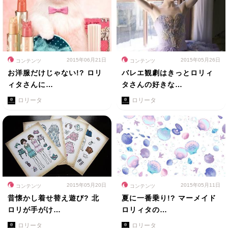
2015年06月21日
2015年05月26日
コンテンツ
コンテンツ
お洋服だけじゃない!? ロリ
バレエ観劇はきっとロリィ
ィタさんに…
タさんの好きな…
ロリータ
ロリータ
2015年05月20日
2015年05月11日
コンテンツ
コンテンツ
昔懐かし着せ替え遊び? 北
夏に一番乗り!? マーメイド
ロリが手がけ…
ロリィタの…
ロリータ
ロリータ