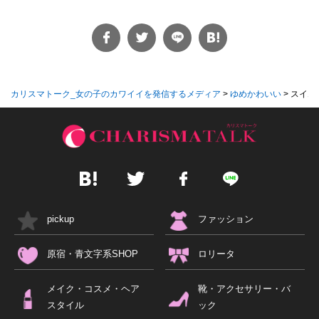
カリスマトーク_女の子のカワイイを発信するメディア
>
ゆめかわいい
>
スイム
pickup
ファッション
原宿・青文字系SHOP
ロリータ
メイク・コスメ・ヘア
靴・アクセサリー・バ
スタイル
ック