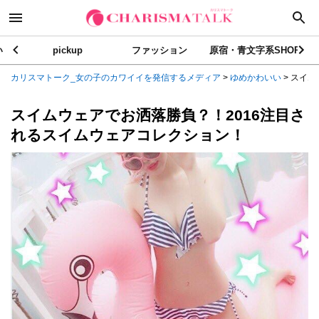
い
pickup
ファッション
原宿・青文字系SHOP
カリスマトーク_女の子のカワイイを発信するメディア
>
ゆめかわいい
>
スイム
スイムウェアでお洒落勝負？！2016注目さ
れるスイムウェアコレクション！