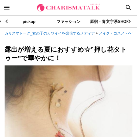
い
pickup
ファッション
原宿・青文字系SHOP
カリスマトーク_女の子のカワイイを発信するメディア
>
メイク・コスメ・ヘア
露出が増える夏におすすめ☆”押し花タト
ゥー”で華やかに！