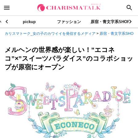
い
pickup
ファッション
原宿・青文字系SHOP
カリスマトーク_女の子のカワイイを発信するメディア
>
原宿・青文字系SHOP
メルヘンの世界感が楽しい！”エコネ
コ”×”スイーツパラダイス”のコラボショッ
プが原宿にオープン