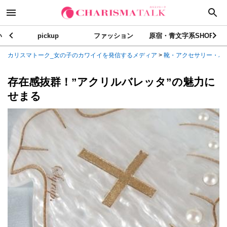
い
pickup
ファッション
原宿・青文字系SHOP
カリスマトーク_女の子のカワイイを発信するメディア
>
靴・アクセサリー・バ
存在感抜群！”アクリルバレッタ”の魅力に
せまる