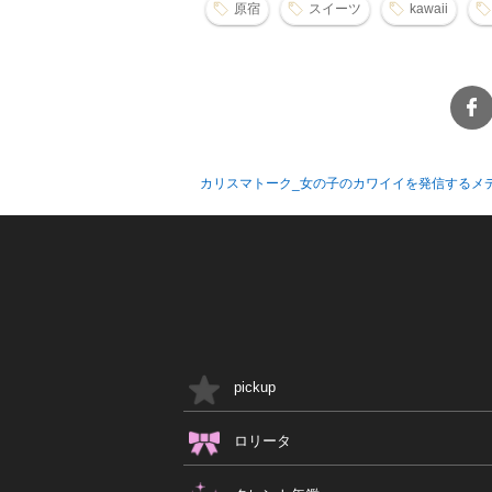
原宿
スイーツ
kawaii
カリスマトーク_女の子のカワイイを発信するメ
pickup
ロリータ