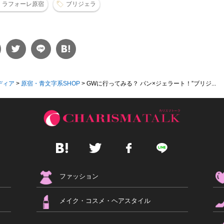
ラフォーレ原宿
ブリジェラ
ディア
>
原宿・青文字系SHOP
>
GWに行ってみる？ パン×ジェラート！”ブリジ...
ファッション
メイク・コスメ・ヘアスタイル