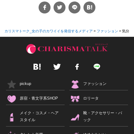
カリスマトーク_女の子のカワイイを発信するメディア
>
ファッション
>
気分はマー
pickup
ファッション
原宿・青文字系SHOP
ロリータ
メイク・コスメ・ヘア
靴・アクセサリー・バ
スタイル
ック