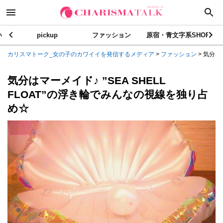
い
pickup
ファッション
原宿・青文字系SHOP
カリスマトーク_女の子のカワイイを発信するメディア
>
ファッション
>
気分はマー
気分はマーメイド♪ ”SEA SHELL
FLOAT”の浮き輪でみんなの視線を独り占
め☆