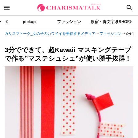
い
pickup
ファッション
原宿・青文字系SHOP
カリスマトーク_女の子のカワイイを発信するメディア
>
ファッション
>
3分で
3分でできて、超Kawaii マスキングテープ
で作る”マステシュシュ”が使い勝手抜群！