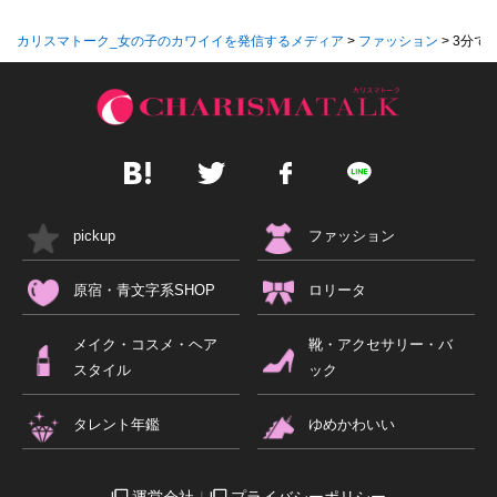
カリスマトーク_女の子のカワイイを発信するメディア
>
ファッション
>
3分で
pickup
ファッション
原宿・青文字系SHOP
ロリータ
メイク・コスメ・ヘア
靴・アクセサリー・バ
スタイル
ック
タレント年鑑
ゆめかわいい