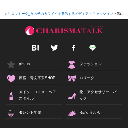
カリスマトーク_女の子のカワイイを発信するメディア
>
ファッション
>
気になる
pickup
ファッション
原宿・青文字系SHOP
ロリータ
メイク・コスメ・ヘア
靴・アクセサリー・バ
スタイル
ック
タレント年鑑
ゆめかわいい