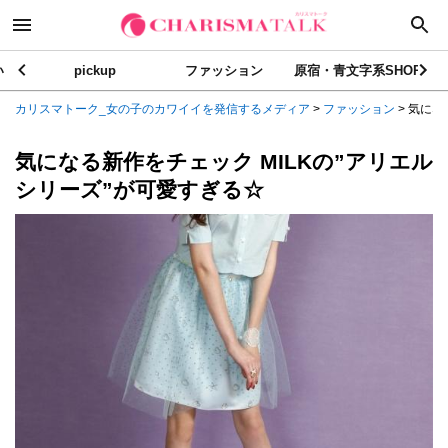
い
pickup
ファッション
原宿・青文字系SHOP
カリスマトーク_女の子のカワイイを発信するメディア
>
ファッション
>
気になる
気になる新作をチェック MILKの”アリエル
シリーズ”が可愛すぎる☆