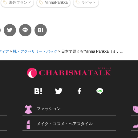
海外ブランド
MinnaParikka
ラビット
ディア
>
靴・アクセサリー・バック
>
日本で買える”Minna Parikka（ミナ...
ファッション
メイク・コスメ・ヘアスタイル