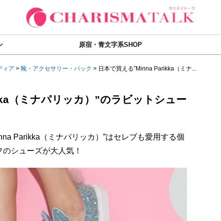
ン
原宿・青文字系SHOP
ディア
>
靴・アクセサリー・バック
>
日本で買える”Minna Parikka（ミナ...
rikka（ミナパリッカ）”のラビットシュー
na Parikka（ミナパリッカ）”はセレブも愛用する個
フのシューズが大人気！