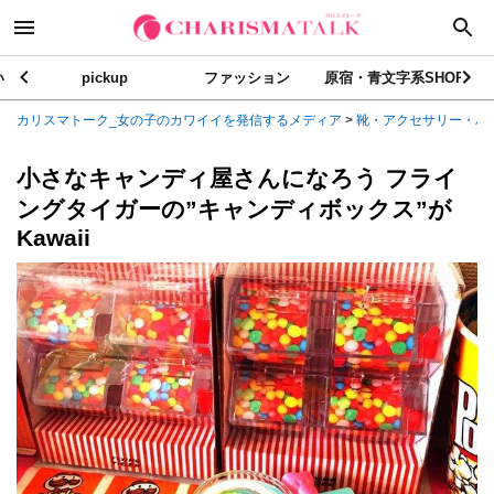
い
pickup
ファッション
原宿・青文字系SHOP
カリスマトーク_女の子のカワイイを発信するメディア
>
靴・アクセサリー・バ
小さなキャンディ屋さんになろう フライ
ングタイガーの”キャンディボックス”が
Kawaii