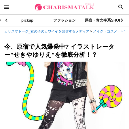
い
pickup
ファッション
原宿・青文字系SHOP
カリスマトーク_女の子のカワイイを発信するメディア
>
メイク・コスメ・ヘア
今、原宿で人気爆発中? イラストレータ
ー”せきやゆりえ”を徹底分析！？