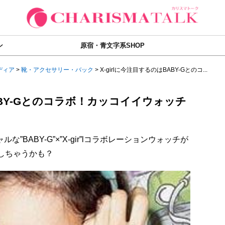
ン
原宿・青文字系SHOP
ディア
>
靴・アクセサリー・バック
>
X-girlに今注目するのはBABY-Gとのコ...
BABY-Gとのコラボ！カッコイイウォッチ
”BABY-G”×”X-gir”lコラボレーションウォッチが
悔しちゃうかも？