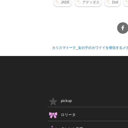
JADE
アディダス
Doll
カリスマトーク_女の子のカワイイを発信するメ
pickup
ロリータ