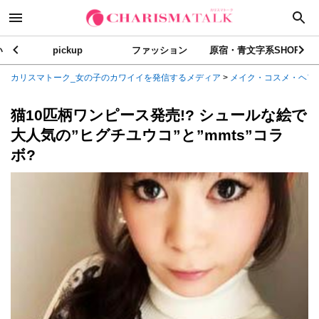
い
pickup
ファッション
原宿・青文字系SHOP
カリスマトーク_女の子のカワイイを発信するメディア
>
メイク・コスメ・ヘア
猫10匹柄ワンピース発売!? シュールな絵で
大人気の”ヒグチユウコ”と”mmts”コラ
ボ?