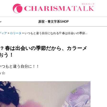
ン
原宿・青文字系SHOP
ディア
>
ロリータ
>
いつもと違う自分になれる!? 春は出会いの季節...
? 春は出会いの季節だから、カラーメ
おう！
いつもと違う自分に！！
う☆